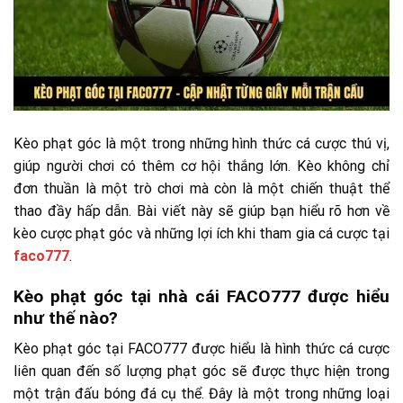
Kèo phạt góc là một trong những hình thức cá cược thú vị,
giúp người chơi có thêm cơ hội thắng lớn. Kèo không chỉ
đơn thuần là một trò chơi mà còn là một chiến thuật thể
thao đầy hấp dẫn. Bài viết này sẽ giúp bạn hiểu rõ hơn về
kèo cược phạt góc và những lợi ích khi tham gia cá cược tại
faco777
.
Kèo phạt góc tại nhà cái FACO777 được hiểu
như thế nào?
Kèo phạt góc tại FACO777 được hiểu là hình thức cá cược
liên quan đến số lượng phạt góc sẽ được thực hiện trong
một trận đấu bóng đá cụ thể. Đây là một trong những loại