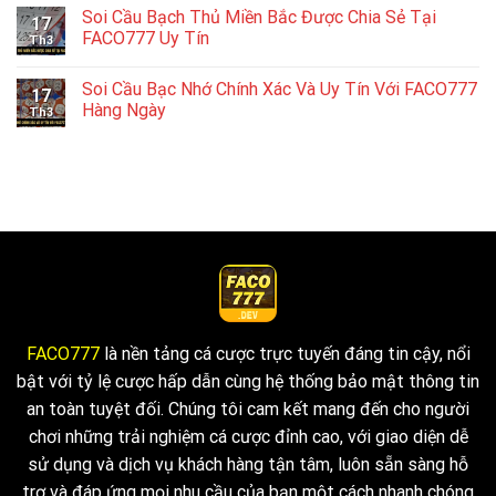
Soi Cầu Bạch Thủ Miền Bắc Được Chia Sẻ Tại
17
FACO777 Uy Tín
Th3
Soi Cầu Bạc Nhớ Chính Xác Và Uy Tín Với FACO777
17
Hàng Ngày
Th3
FACO777
là nền tảng cá cược trực tuyến đáng tin cậy, nổi
bật với tỷ lệ cược hấp dẫn cùng hệ thống bảo mật thông tin
an toàn tuyệt đối. Chúng tôi cam kết mang đến cho người
chơi những trải nghiệm cá cược đỉnh cao, với giao diện dễ
sử dụng và dịch vụ khách hàng tận tâm, luôn sẵn sàng hỗ
trợ và đáp ứng mọi nhu cầu của bạn một cách nhanh chóng