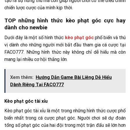
tạo ra sự hứng thú mà còn giúp người chơi có thể điều chỉnh
chiến lược cược của mình kịp thời.
TOP những hình thức kèo phạt góc cực hay
dành cho newbie
Dưới đây là một số hình thức
kèo phạt góc
phổ biến và thú
vị dành cho những người mới bắt đầu tham gia cá cược tại
FACO777. Những hình thức này không chỉ dễ hiểu mà còn
mang lại nhiều cơ hội thắng lớn.
Xem thêm:
Hướng Dẫn Game Bài Liêng Dễ Hiểu
Dành Riêng Tại FACO777
Kèo phạt góc tài xỉu
Kèo phạt góc tài xỉu là một trong những hình thức cược phổ
biến nhất trong cá cược phạt góc. Người chơi sẽ dự đoán
tổng số phạt góc của hai đội trong một trận đấu sẽ lớn hơn