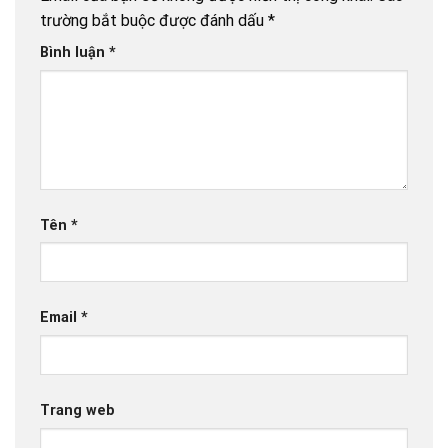
trường bắt buộc được đánh dấu
*
Bình luận
*
Tên
*
Email
*
Trang web