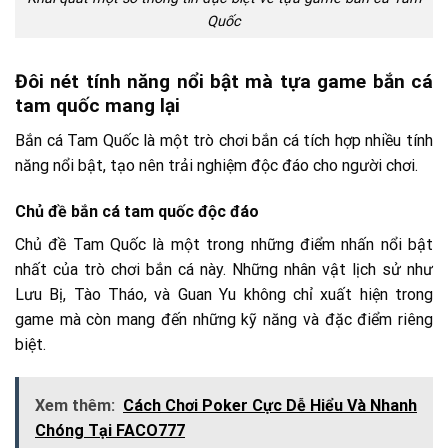
Quốc
Đôi nét tính năng nổi bật mà tựa game bắn cá
tam quốc mang lại
Bắn cá Tam Quốc là một trò chơi bắn cá tích hợp nhiều tính
năng nổi bật, tạo nên trải nghiệm độc đáo cho người chơi.
Chủ đề bắn cá tam quốc độc đáo
Chủ đề Tam Quốc là một trong những điểm nhấn nổi bật
nhất của trò chơi bắn cá này. Những nhân vật lịch sử như
Lưu Bị, Tào Tháo, và Guan Yu không chỉ xuất hiện trong
game mà còn mang đến những kỹ năng và đặc điểm riêng
biệt.
Xem thêm:
Cách Chơi Poker Cực Dễ Hiểu Và Nhanh
Chóng Tại FACO777