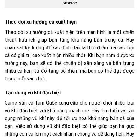
newbie
Theo dõi xu hướng cá xuất hiện
Theo dõi xu hướng cá xuất hiện trên màn hình là một chiến
thuật hữu ích giúp bạn tăng khả năng bắn trúng cá. Hãy
quan sát kỹ lưỡng để xác định đâu là thời điểm mà các loại
cá có giá trị cao xuất hiện nhiều nhất. Khi bạn nắm được xu
hướng này, bạn sẽ có thể chuẩn bị sẵn sàng và bắn trúng
nhiều cá hơn, từ đó tăng số điểm mà bạn có thể đạt được
trong mỗi ván chơi.
Tận dụng vũ khí đặc biệt
Game săn cá Tam Quốc cung cấp cho người chơi nhiều loại
vũ khí đặc biệt với khả năng mạnh mẽ. Hãy tìm hiểu và tận
dụng những vũ khí này để tối ưu hóa khả năng bắn cá của
bạn. Việc sử dụng vũ khí đặc biệt có thể giúp bạn hạ gục
những con cá lớn một cách nhanh chóng và dễ dàng hơn. Hãy