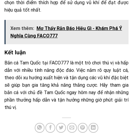
chọn thời điểm thích hợp để sử dụng vũ khí để đạt được
hiệu quả tốt nhất.
Xem thêm:
Mơ Thấy Rắn Báo Hiệu Gì - Khám Phá Ý
Nghĩa Cùng FACO777
Kết luận
Bắn cá Tam Quốc tại FACO777 là một trò chơi thú vị và hấp
dẫn với nhiều tính năng độc đáo. Việc nắm rõ quy luật cá,
theo dõi xu hướng xuất hiện và tận dụng các vũ khí đặc biệt
sẽ giúp bạn gia tăng khả năng thắng cược. Hãy tham gia
bắn cá với chủ đề Tam Quốc ngay hôm nay để nhận những
phần thưởng hấp dẫn và tận hưởng những giờ phút giải trí
thú vị.