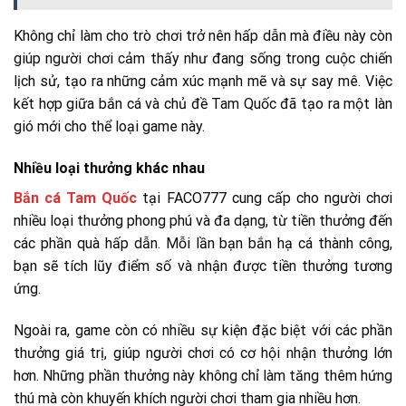
Không chỉ làm cho trò chơi trở nên hấp dẫn mà điều này còn
giúp người chơi cảm thấy như đang sống trong cuộc chiến
lịch sử, tạo ra những cảm xúc mạnh mẽ và sự say mê. Việc
kết hợp giữa bắn cá và chủ đề Tam Quốc đã tạo ra một làn
gió mới cho thể loại game này.
Nhiều loại thưởng khác nhau
Bắn cá Tam Quốc
tại FACO777 cung cấp cho người chơi
nhiều loại thưởng phong phú và đa dạng, từ tiền thưởng đến
các phần quà hấp dẫn. Mỗi lần bạn bắn hạ cá thành công,
bạn sẽ tích lũy điểm số và nhận được tiền thưởng tương
ứng.
Ngoài ra, game còn có nhiều sự kiện đặc biệt với các phần
thưởng giá trị, giúp người chơi có cơ hội nhận thưởng lớn
hơn. Những phần thưởng này không chỉ làm tăng thêm hứng
thú mà còn khuyến khích người chơi tham gia nhiều hơn.