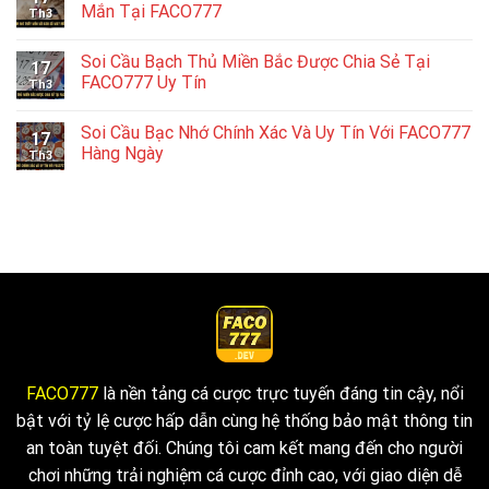
Mắn Tại FACO777
Th3
Soi Cầu Bạch Thủ Miền Bắc Được Chia Sẻ Tại
17
FACO777 Uy Tín
Th3
Soi Cầu Bạc Nhớ Chính Xác Và Uy Tín Với FACO777
17
Hàng Ngày
Th3
FACO777
là nền tảng cá cược trực tuyến đáng tin cậy, nổi
bật với tỷ lệ cược hấp dẫn cùng hệ thống bảo mật thông tin
an toàn tuyệt đối. Chúng tôi cam kết mang đến cho người
chơi những trải nghiệm cá cược đỉnh cao, với giao diện dễ