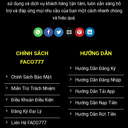
sử dụng và dịch vụ khách hàng tận tâm, luôn sẵn sàng hỗ
trợ và đáp ứng mọi nhu cầu của bạn một cách nhanh chóng
và hiệu quả.
CHÍNH SÁCH
HƯỚNG DẪN
FACO777
Hướng Dẫn Đăng Ký
Chính Sách Bảo Mật
Hướng Dẫn Đăng Nhập
Miễn Trừ Trách Nhiệm
Hướng Dẫn Tải App
Điều Khoản Điều Kiện
Hướng Dẫn Nạp Tiền
Đăng Ký Đại Lý
Hướng Dẫn Rút Tiền
Liên Hệ FACO777