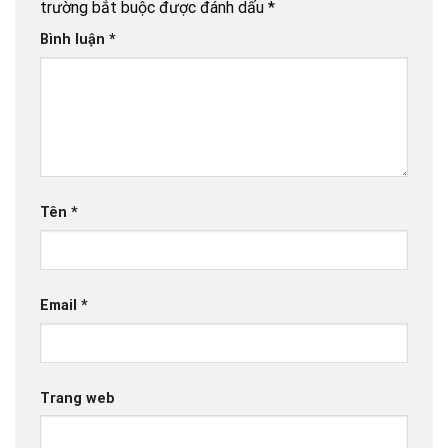
trường bắt buộc được đánh dấu
*
Bình luận
*
Tên
*
Email
*
Trang web