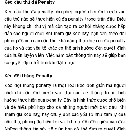
Kèo cầu thủ đá Penalty
Kèo cầu thủ đá penalty cho phép người chơi đặt cược vào
cầu thủ nào sẽ thực hiện cú đá penalty trong trận đấu. Điều
này không chỉ thú vị mà còn tạo ra cơ hội thắng cược hấp
dẫn cho người chơi. Khi tham gia kèo này, bạn cần theo dõi
phong độ của các cầu thủ, khả năng thực hiện cú đá penalty
của họ và các yếu tố khác có thể ảnh hưởng đến quyết định
của huấn luyện viên. Việc nắm bắt thông tin này sẽ giúp bạn
có quyết định tốt hơn khi đặt cược.
Kèo đội thắng Penalty
Kèo đội thắng penalty là một loại kèo đơn giản mà người
chơi chỉ cần đặt cược vào đội nào sẽ thắng trong tình
huống thực hiện quả penalty. Đây là hình thức cược phổ biến
và dễ hiểu, phù hợp cho cả những người mới bắt đầu. Khi
tham gia kèo này, hãy chú ý đến các yếu tố như tâm lý của
cầu thủ, phong độ hiện tại và lịch sử đối đầu giữa các đội.
Những thông tin này sẽ giúp bạn có thể đưa ra quyết định