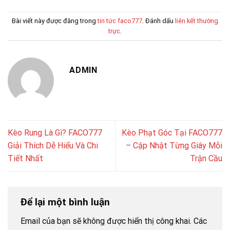
Bài viết này được đăng trong
tin tức faco777
. Đánh dấu
liên kết thường
trực
.
ADMIN
Kèo Rung Là Gì? FACO777
Kèo Phạt Góc Tại FACO777
Giải Thích Dễ Hiểu Và Chi
– Cập Nhật Từng Giây Mỗi
Tiết Nhất
Trận Cầu
Để lại một bình luận
Email của bạn sẽ không được hiển thị công khai.
Các