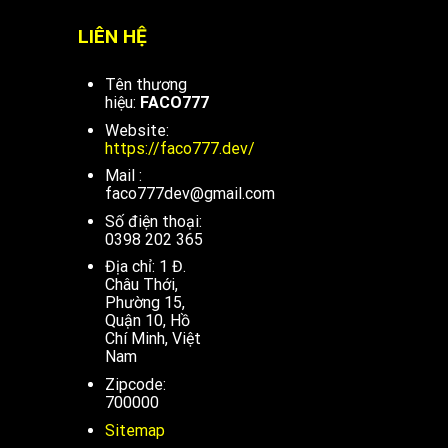
LIÊN HỆ
Tên thương
hiệu:
FACO777
Website:
https://faco777.dev/
Mail :
faco777dev@gmail.com
Số điện thoại:
0398 202 365
Địa chỉ: 1 Đ.
Châu Thới,
Phường 15,
Quận 10, Hồ
Chí Minh, Việt
Nam
Zipcode:
700000
Sitemap