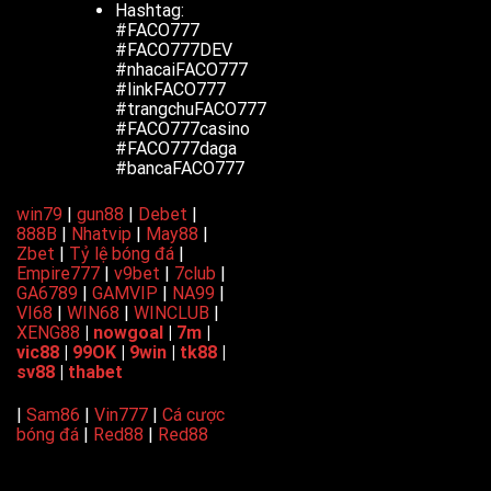
Hashtag:
#FACO777
#FACO777DEV
#nhacaiFACO777
#linkFACO777
#trangchuFACO777
#FACO777casino
#FACO777daga
#bancaFACO777
win79
|
gun88
|
Debet
|
888B
|
Nhatvip
|
May88
|
Zbet
|
Tỷ lệ bóng đá
|
Empire777
|
v9bet
|
7club
|
GA6789
|
GAMVIP
|
NA99
|
VI68
|
WIN68
|
WINCLUB
|
XENG88
|
nowgoal
|
7m
|
vic88
|
99OK
|
9win
|
tk88
|
sv88
|
thabet
|
Sam86
|
Vin777
|
Cá cược
bóng đá
|
Red88
|
Red88