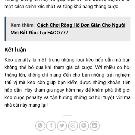
một cách chính xác nhất và tăng khả năng thắng cược.
Xem thêm:
Cách Chơi Rồng Hổ Đơn Giản Cho Người
Mới Bắt Đầu Tại FACO777
Kết luận
Kèo penalty là một trong những loại kèo hấp dẫn mà bạn
không thể bỏ qua khi tham gia cá cược. Với nhiều cơ hội
thắng lớn, không chỉ mang đến cho bạn những trải nghiệm
thú vị mà kèo còn giúp bạn kiếm được những khoản tiền
hấp dẫn. Hãy tham gia ngay hôm nay để khám phá thế giới
kèo cược penalty và tận hưởng những cơ hội tuyệt vời mà
nhà cái này mang lại!