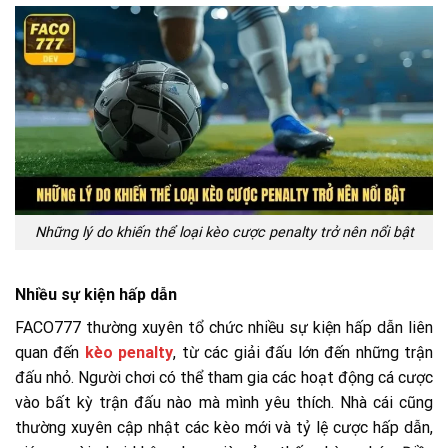
Những lý do khiến thể loại kèo cược penalty trở nên nổi bật
Nhiều sự kiện hấp dẫn
FACO777 thường xuyên tổ chức nhiều sự kiện hấp dẫn liên
quan đến
kèo penalty
, từ các giải đấu lớn đến những trận
đấu nhỏ. Người chơi có thể tham gia các hoạt động cá cược
vào bất kỳ trận đấu nào mà mình yêu thích. Nhà cái cũng
thường xuyên cập nhật các kèo mới và tỷ lệ cược hấp dẫn,