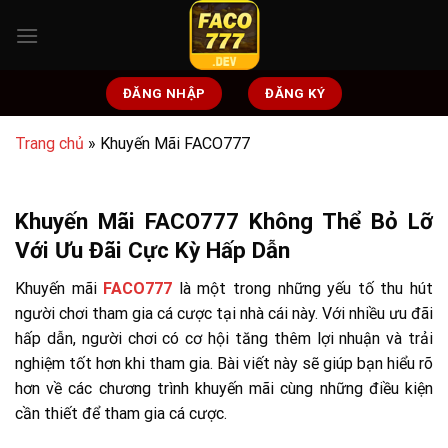
Bỏ
qua
nội
dung
ĐĂNG NHẬP
ĐĂNG KÝ
Trang chủ
»
Khuyến Mãi FACO777
Khuyến Mãi FACO777 Không Thể Bỏ Lỡ
Với Ưu Đãi Cực Kỳ Hấp Dẫn
Khuyến mãi
FACO777
là một trong những yếu tố thu hút
người chơi tham gia cá cược tại nhà cái này. Với nhiều ưu đãi
hấp dẫn, người chơi có cơ hội tăng thêm lợi nhuận và trải
nghiệm tốt hơn khi tham gia. Bài viết này sẽ giúp bạn hiểu rõ
hơn về các chương trình khuyến mãi cùng những điều kiện
cần thiết để tham gia cá cược.