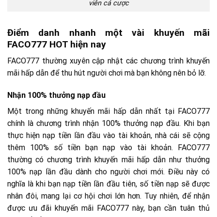
viên cá cược
Điểm danh nhanh một vài khuyến mãi
FACO777 HOT hiện nay
FACO777 thường xuyên cập nhật các chương trình khuyến
mãi hấp dẫn để thu hút người chơi mà bạn không nên bỏ lỡ.
Nhận 100% thưởng nạp đầu
Một trong những khuyến mãi hấp dẫn nhất tại FACO777
chính là chương trình nhận 100% thưởng nạp đầu. Khi bạn
thực hiện nạp tiền lần đầu vào tài khoản, nhà cái sẽ cộng
thêm 100% số tiền bạn nạp vào tài khoản. FACO777
thường có chương trình khuyến mãi hấp dẫn như thưởng
100% nạp lần đầu dành cho người chơi mới. Điều này có
nghĩa là khi bạn nạp tiền lần đầu tiên, số tiền nạp sẽ được
nhân đôi, mang lại cơ hội chơi lớn hơn. Tuy nhiên, để nhận
được ưu đãi khuyến mãi FACO777 này, bạn cần tuân thủ