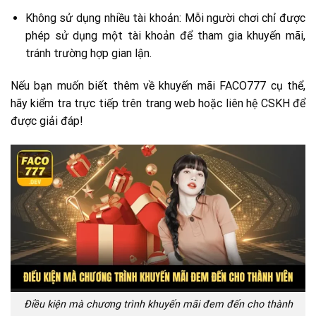
Không sử dụng nhiều tài khoản: Mỗi người chơi chỉ được
phép sử dụng một tài khoản để tham gia khuyến mãi,
tránh trường hợp gian lận.
Nếu bạn muốn biết thêm về khuyến mãi FACO777 cụ thể,
hãy kiểm tra trực tiếp trên trang web hoặc liên hệ CSKH để
được giải đáp!
Điều kiện mà chương trình khuyến mãi đem đến cho thành