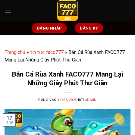
Bỏ
qua
nội
dung
ĐĂNG NHẬP
ĐĂNG KÝ
Trang chủ
»
tin tức faco777
»
Bắn Cá Rùa Xanh FACO777
Mang Lại Những Giây Phút Thư Giãn
Bắn Cá Rùa Xanh FACO777 Mang Lại
Những Giây Phút Thư Giãn
ĐĂNG VÀO
17/03/2025
BỞI
ADMIN
17
Th3