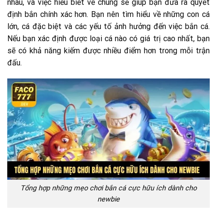
nhau, và việc hiểu biết về chúng sẽ giúp bạn đưa ra quyết
định bắn chính xác hơn. Bạn nên tìm hiểu về những con cá
lớn, cá đặc biệt và các yếu tố ảnh hưởng đến việc bắn cá.
Nếu bạn xác định được loại cá nào có giá trị cao nhất, bạn
sẽ có khả năng kiếm được nhiều điểm hơn trong mỗi trận
đấu.
Tổng hợp những mẹo chơi bắn cá cực hữu ích dành cho
newbie