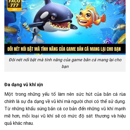
Đôi nét nổi bật mà tính năng của game bắn cá mang lại cho
bạn
Đa dạng vũ khí xịn
Một trong những yếu tố làm nên sức hút của bắn cá rùa
chính là sự đa dạng về vũ khí mà người chơi có thể sử dụng.
Từ những khẩu súng bắn cá cơ bản đến những vũ khí mạnh
mẽ hơn, mỗi loại vũ khí sẽ có mức độ sát thương và hiệu
quả khác nhau.