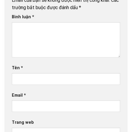
Email của bạn sẽ không được hiển thị công khai.
Các
trường bắt buộc được đánh dấu
*
Bình luận
*
Tên
*
Email
*
Trang web