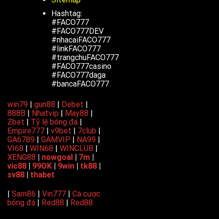
Hashtag:
#FACO777
#FACO777DEV
#nhacaiFACO777
#linkFACO777
#trangchuFACO777
#FACO777casino
#FACO777daga
#bancaFACO777
win79
|
gun88
|
Debet
|
888B
|
Nhatvip
|
May88
|
Zbet
|
Tỷ lệ bóng đá
|
Empire777
|
v9bet
|
7club
|
GA6789
|
GAMVIP
|
NA99
|
VI68
|
WIN68
|
WINCLUB
|
XENG88
|
nowgoal
|
7m
|
vic88
|
99OK
|
9win
|
tk88
|
sv88
|
thabet
|
Sam86
|
Vin777
|
Cá cược
bóng đá
|
Red88
|
Red88